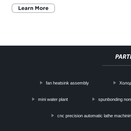
Learn More
PART
http://www.cmer.site/api/getlink/8?url=https://www.steelpipeslideco
fan heatsink assembly
Холо
qualita!/
mini water plant
spunbonding no
cnc precision automatic lathe machini