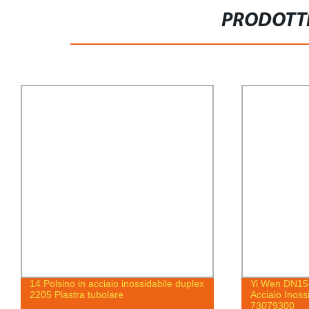
PRODOTTI
14 Polsino in acciaio inossidabile duplex
Yi Wen DN15
2205 Piastra tubolare
Acciaio Inoss
73079300